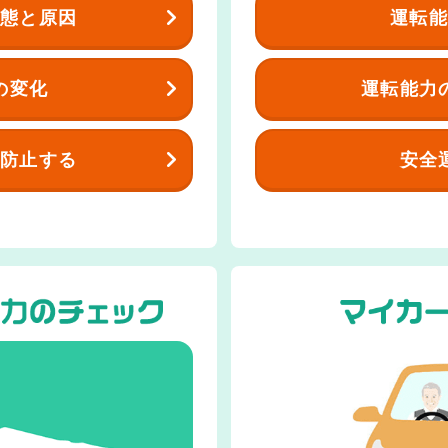
運転
態と原因
運転能力
の変化
安全
防止する