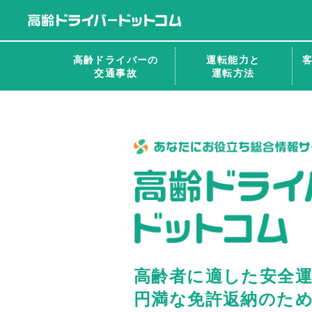
高齢ドライバーの
運転能力と
交通事故
運転方法
高
齢
ド
ラ
イ
バ
ー
ド
ッ
ト
コ
ム
高齢者に適した安全
円満な免許返納のた