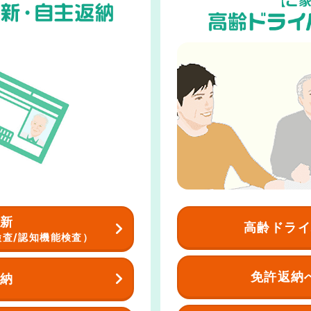
新
高齢ドラ
検査/認知機能検査）
免許返納
納