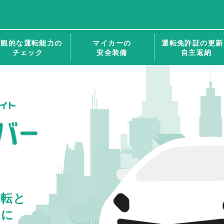
客観的な運転能力の
マイカーの
運転免許証の更新
チェック
安全装備
自主返納
運転と
めに